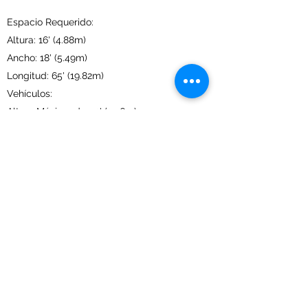
Espacio Requerido:
Altura: 16' (4.88m)
Ancho: 18' (5.49m)
Longitud: 65' (19.82m)
Vehículos:
Altura Máxima de: 13' (3.96m)
Ancho Máximo de: 9' (2.74m)
Eléctrico:
(5) 2HP
480V 3 phase 77FLA
240V 3 phase 154FLA
208V 3 phase 169FLA
Aire:
1" (2.54cm) 100 psi @ 6 SCFM
Agua:
Línea de suministro 2" (5.08cm) Sin sistema